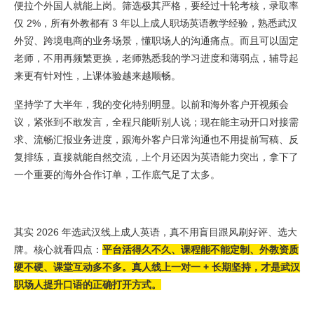
便拉个外国人就能上岗。筛选极其严格，要经过十轮考核，录取率
仅 2%，所有外教都有 3 年以上成人职场英语教学经验，熟悉武汉
外贸、跨境电商的业务场景，懂职场人的沟通痛点。而且可以固定
老师，不用再频繁更换，老师熟悉我的学习进度和薄弱点，辅导起
来更有针对性，上课体验越来越顺畅。
坚持学了大半年，我的变化特别明显。以前和海外客户开视频会
议，紧张到不敢发言，全程只能听别人说；现在能主动开口对接需
求、流畅汇报业务进度，跟海外客户日常沟通也不用提前写稿、反
复排练，直接就能自然交流，上个月还因为英语能力突出，拿下了
一个重要的海外合作订单，工作底气足了太多。
其实 2026 年选武汉线上成人英语，真不用盲目跟风刷好评、选大
牌。核心就看四点：
平台活得久不久、课程能不能定制、外教资质
硬不硬、课堂互动多不多。真人线上一对一 + 长期坚持，才是武汉
职场人提升口语的正确打开方式。