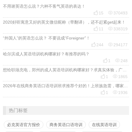
不用谢英语怎么说？六种不客气英语的表达！


15
370493
2020好听寓意又好的英文微信昵称（带翻译），还不赶紧get起来！


11
338319
“外国人”的英语怎么说？ 不要说成“Foreigner”！


244
294177
哈尔滨成人英语培训机构哪家好？有推荐的吗？


1
248
想给职场充电，郑州的成人英语培训机构哪家好？求真实体验，广告勿扰，感谢！


1
1865
2026年在线商务英语口语培训班求推荐个好的！上班族急需，哪家好？


1
1936
热门标签
必克英语官方报价
商务英语口语培训
在线英语培训