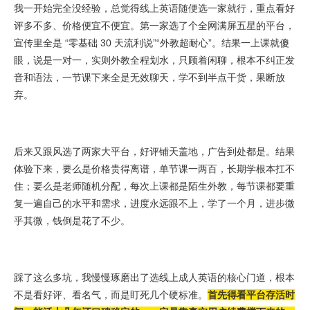
我一开始完全没经验，总觉得线上英语随便选一家就行，重点看好
评多不多、价格便宜不便宜。第一家选了个全网满屏五星的平台，
宣传里全是 “零基础 30 天流利说”“外教超耐心”。结果一上课就傻
眼，说是一对一，实则外教全程划水，只顾着闲聊，根本不纠正发
音和语法，一节课下来全是无效聊天，学不到半点干货，果断放
弃。
后来又跟风选了两家大平台，好评铺天盖地，广告到处都是。结果
体验下来，要么是价格贵得离谱，单节课一两百，长期学根本扛不
住；要么是老师随机分配，每次上课都是陌生外教，每节课都要重
复一遍自己的水平和需求，进度永远跟不上，学了一个月，进步微
乎其微，钱倒是花了不少。
踩了这么多坑，我慢慢琢磨出了选线上成人英语的核心门道，根本
不是看好评、看名气，而是盯死几个硬标准。
首先得看平台存活时