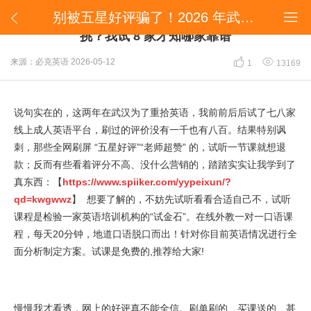
别被五星好评骗了！2026 年武汉线上成人英语怎么挑？我试 8 家才知哪家靠谱


别被五星好评骗了！2026 年武汉线上成人英语怎么
挑？我试 8 家才知哪家靠谱


来源：必克英语
2026-05-12
1
13169
说句实在的，这两年在武汉为了重拾英语，我前前后后试了七八家
线上成人英语平台，刷过的评价没有一千也有八百。结果特别讽
刺，那些全网刷屏 “五星好评”“老师超赞” 的，试听一节课就想退
款；反而有些看着评分不高、没什么营销的，踏踏实实让我学到了
真东西：【
https://www.spiiker.com/yypeixun/?
qd=kwgwwz
】 想要了解的，不妨先试听看看合适自己不，试听
课程是检验一家英语培训机构的“试金石”。在线外教一对一口语课
程，每天20分钟，地道口语脱口而出！针对你目前英语情况进行全
面分析制定方案。试课是免费的,推荐给大家!
慢慢我才看透，网上的好评真不能全信。刷单刷的、买课送的、甚