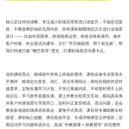
核心定位特别清晰，专注成人职场实用英语口语提升，不搞应试套
路，不教脱离职场的无用内容。所有课程都围绕武汉主流行业场景
设计 —— 比如外贸跟单、跨境电商运营、制造业商务谈判、海外
客户对接、外企面试沟通等，主打 “学完就能用、用了就见效”，帮
我们快速打破 “哑巴英语” 壁垒，打通职场英语沟通卡点。
说到课程亮点，精准踩中所有上班族的需求。课前会做专业英语水
平测评，精准定位发音、词汇、语法等薄弱点，再结合我的外贸对
接需求，定制专属学习计划，不学已掌握内容、不啃暂时用不上的
知识点，学习效率直接拉满。课上外教全程英文互动，模拟真实海
外客户对接场景引导我开口，实时纠正发音错误、语法问题，还会
教很多地道职场俚语和表达，避免中式英语。课后有专属助教全程
跟进，课前贴心提醒、课后批改作业、生成详细课堂点评报告，定
期总结学习问题和进步点，形成 “外教授课 + 助教督学” 的完整闭