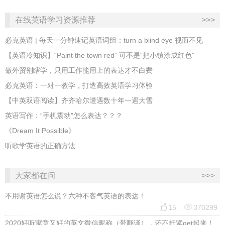
在线英语学习资源推荐
>>>
必克英语 | 每天一分钟速记英语词组：turn a blind eye 视而不见
​【英语冷知识】“Paint the town red” 可不是“把小镇涂成红色”
做外贸别瞎学，只用工作能用上的表达才不白费
必克英语：一对一教学，打造高效英语学习体验
【中英双语阅读】齐齐哈尔遭遇数十年一遇大雪
英语写作：“手机震动”怎么表达？？？
《Dream It Possible》
听歌学英语的正确方法
大家都在问
>>>
不用谢英语怎么说？六种不客气英语的表达！


15
370299
2020好听寓意又好的英文微信昵称（带翻译），还不赶紧get起来！