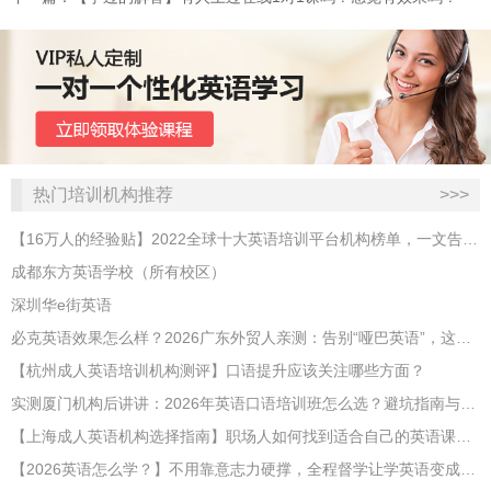
热门培训机构推荐
>>>
【16万人的经验贴】2022全球十大英语培训平台机构榜单，一文告诉你
成都东方英语学校（所有校区）
深圳华e街英语
必克英语效果怎么样？2026广东外贸人亲测：告别“哑巴英语”，这才是成年人最高效的自救指南！
【杭州成人英语培训机构测评】口语提升应该关注哪些方面？
实测厦门机构后讲讲：2026年英语口语培训班怎么选？避坑指南与高效学习新范式
【上海成人英语机构选择指南】职场人如何找到适合自己的英语课程？
【2026英语怎么学？】不用靠意志力硬撑，全程督学让学英语变成日常习惯