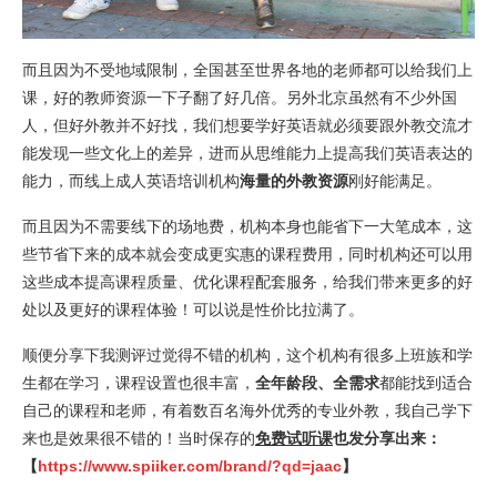
而且因为不受地域限制，全国甚至世界各地的老师都可以给我们上
课，好的教师资源一下子翻了好几倍。另外北京虽然有不少外国
人，但好外教并不好找，我们想要学好英语就必须要跟外教交流才
能发现一些文化上的差异，进而从思维能力上提高我们英语表达的
能力，而线上成人英语培训机构
海量的外教资源
刚好能满足。
而且因为不需要线下的场地费，机构本身也能省下一大笔成本，这
些节省下来的成本就会变成更实惠的课程费用，同时机构还可以用
这些成本提高课程质量、优化课程配套服务，给我们带来更多的好
处以及更好的课程体验！可以说是性价比拉满了。
顺便分享下我测评过觉得不错的机构，这个机构有很多上班族和学
生都在学习，课程设置也很丰富，
全年龄段、全需求
都能找到适合
自己的课程和老师，有着数百名海外优秀的专业外教，我自己学下
来也是效果很不错的！当时保存的
免费试听课
也发分享出来：
【
https://www.spiiker.com/brand/?qd=jaac
】