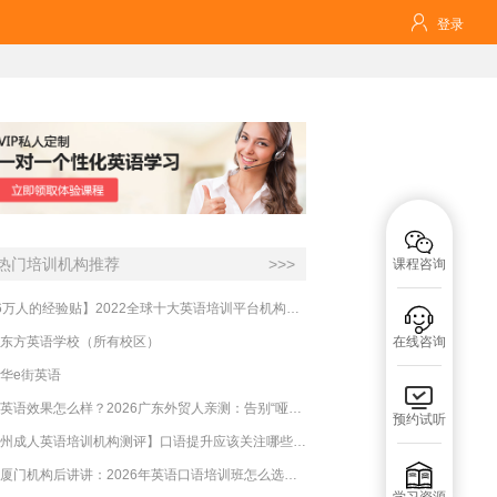

登录

热门培训机构推荐
>>>
课程咨询
【16万人的经验贴】2022全球十大英语培训平台机构榜单，一文告诉你

东方英语学校（所有校区）
在线咨询
华e街英语

必克英语效果怎么样？2026广东外贸人亲测：告别“哑巴英语”，这才是成年人最高效的自救指南！
预约试听
【杭州成人英语培训机构测评】口语提升应该关注哪些方面？

实测厦门机构后讲讲：2026年英语口语培训班怎么选？避坑指南与高效学习新范式