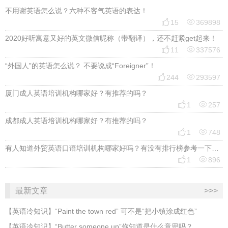
不用谢英语怎么说？六种不客气英语的表达！


15
369898
2020好听寓意又好的英文微信昵称（带翻译），还不赶紧get起来！


11
337576
“外国人”的英语怎么说？ 不要说成“Foreigner”！


244
293597
厦门成人英语培训机构哪家好？有推荐的吗？


1
257
成都成人英语培训机构哪家好？有推荐的吗？


1
748
有人知道外贸英语口语培训机构哪家好吗？有没有排行榜参考一下？最好说下费用


1
896
最新文章
>>>
​【英语冷知识】“Paint the town red” 可不是“把小镇涂成红色”
【英语冷知识】“Butter someone up”你知道是什么意思吗？