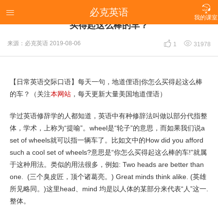

必克英语
【日常英语交际口语】每天一句，地道俚语|你怎么

我的课室
买得起这么棒的车？


来源：必克英语
2019-08-06
1
31978
【日常英语交际口语】每天一句，地道俚语|你怎么买得起这么棒
的车？（关注
本网站
，每天更新大量美国地道俚语）
学过英语修辞学的人都知道，英语中有种修辞法叫做以部分代指整
体，学术，上称为“提喻”。wheel是“轮子”的意思，而如果我们说a
set of wheels就可以指一辆车了。比如文中的How did you afford
such a cool set of wheels?意思是“你怎么买得起这么棒的车!”就属
于这种用法。类似的用法很多，例如: Two heads are better than
one. (三个臭皮匠，顶个诸葛亮。) Great minds think alike. (英雄
所见略同。)这里head、mind 均是以人体的某部分来代表“人”这一.
整体。