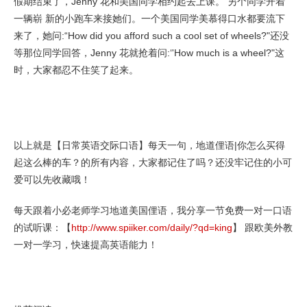
假期结束了，Jenny 花和美国同学相约起去上课。 另个同学开着
一辆崭 新的小跑车来接她们。一个美国同学美慕得口水都要流下
来了，她问:“How did you afford such a cool set of wheels?"还没
等那位同学回答，Jenny 花就抢着问:‘'How much is a wheel?"这
时，大家都忍不住笑了起来。
以上就是【日常英语交际口语】每天一句，地道俚语|你怎么买得
起这么棒的车？的所有内容，大家都记住了吗？还没牢记住的小可
爱可以先收藏哦！
每天跟着小必老师学习地道美国俚语，我分享一节免费一对一口语
的试听课：【
http://www.spiiker.com/daily/?qd=king
】 跟欧美外教
一对一学习，快速提高英语能力！