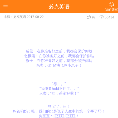

必克英语
英语趣味漫画

我的课室


来源：必克英语
2017-09-22
92
56414
袋鼠：在你准备好之前，我都会保护你哒
北极熊：在你准备好之前，我都会保护你哒
猴子：在你准备好之前，我都会保护你哒
鸟类：你TM快飞啊小崽子！
“额。。”
“我快要hold不住了。。”
人类：“哇，茶泡好啦！”
狗宝宝：汪！
狗爸狗妈：哇，我们的北鼻说了人生中的第一个字了耶！
狗宝宝：汪汪汪汪汪汪！