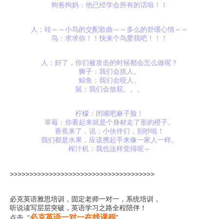
狗爸狗妈：他已经学会所有的话啦！！
人：哇～～小鸟的交配歌曲～～多么的舒缓心情～～
鸟：求求你！！快来个鸟爱我吧！！！
人：好了，你们被攻击的时候都会怎么做呢？
狮子：我们会抓人。
鲸鱼：我们会咬人。
鼠：我们会放屁。。。
柠檬：闭嘴吧麻子脸！
草莓：你看起来就是个身材走了形的橙子。
香蕉来了，说：小伙伴们，别吵啦！
我们都是水果，应该携起手来像一家人一样。
榨汁机：我也这样觉得呢～
>>>>>>>>>>>>>>>>>>>>>>>>>>>>>>>>>>>>>
必克英语雅思培训，固定老师一对一，系统培训，
听说读写层层突破，英语学习之路全程陪伴！
必克英语一对一在线课程
点击 “
”