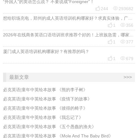
“外国人”的英语怎么说？ 不要说成“Foreigner”！


244
293682
想给职场充电，郑州的成人英语培训机构哪家好？求真实体验，广告勿扰，感谢！


1
356
2026年在线商务英语口语培训班求推荐个好的！上班族急需，哪家好？


1
377
厦门成人英语培训机构哪家好？有推荐的吗？


1
679
最新文章
>>>
必克英语|童年中英绘本故事 《熊的李子树》
必克英语|童年中英绘本故事 《疫情下的故事》
必克英语|童年中英绘本故事 《彼得的椅子》
必克英语|童年中英绘本故事 《我忘记了》
必克英语|童年中英绘本故事 《五个愚蠢的渔夫》
必克英语|童年中英绘本故事 《Mole And The Baby Bird》