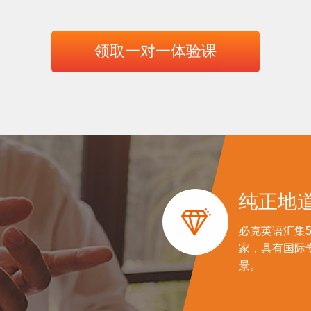
领取一对一体验课
纯正地

必克英语汇集5
家，具有国际
景。