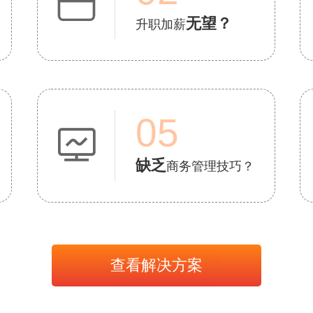

无望？
升职加薪
05

缺乏
商务管理技巧？
查看解决方案