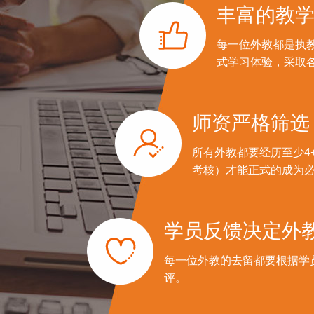
丰富的教

每一位外教都是执
式学习体验，采取
师资严格筛选

所有外教都要经历至少4
考核）才能正式的成为必
学员反馈决定外

每一位外教的去留都要根据学
评。