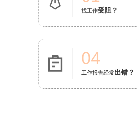

受阻？
找工作
04

出错？
工作报告经常