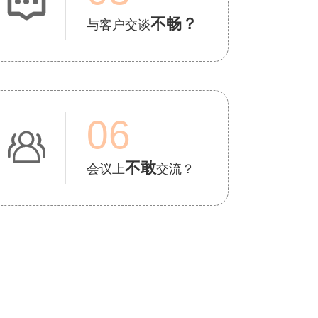

不畅？
与客户交谈
06

不敢
会议上
交流？