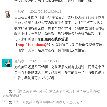
些，比较好的办法可以亲身去试听且进行全面的了解。
一只猫
2021/05/20 19:36:11
自己在去年因为口语不好就报名了一家叫必克英语的英语教育
平台，这家在线成人英语教育平台简直让人太“可恨了”，因为
教学服务做得那么好，想偷个懒不学习，都被助教老师准时提
醒去上课，还帮我主动约课，给我安排各种合适的课程，不
信？来听听他们家的
免费在线体验课
【
http://1t.click/axQP
】
你就知道了，对了还能免费做英语
口语水平测试，结束后还有一份详细的反馈报告。
鹿与森
2021/05/20 18:53:20
必克英语还是很不错啊，之前听朋友就有提起过，而且这个平
台一直都是以成人为主，已经有十多年的经验了，收费也是很
中肯，我觉得可以去试试看。
上一篇：
【颜色英语词汇分享】紫色英语单词是什么？紫色英语词汇
表达有哪些？
下一篇：
线上外贸英语培训难学吗？哪家好？怎么选？