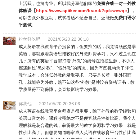
上活跃，也挺专业。所以我分享他们家的
免费在线一对一外教
体验课【
https://www.spiiker.com/brand/?qd=wewqe
】
，
可以去跟外教互动，试试看适不适合自己。还能做
免费口语水
平测试
。
粉丝好吃吗
2021/05/20 22:36:18
成人英语在线教育平台挺多的，但要找的话，我觉得既然是学
英语，那就跟着英语思维较好的外教师资学习，只不过是现在
几乎所有的英语平台都打着“外教”的旗号在招揽生源，不少人
都遇到过“黑外教”、“假外教”的情况，因为有些机构为了降低
教学成本，会降低外教的录取要求，只要是长着一张外国面
孔，就能称为外教，熟不知这些“外教”是并没有资格证书，教
学质量得不到保障，会直接影响学习效果。
你我他
2021/05/20 20:36:06
成人英语在线教育平台师资是很重要，除了外教的教学经验和
英语口音之外，课程收费绝对不是便宜就是性价比高。我个人
理解就是花合适的钱，获得最大的教学资源和学习效果，就是
性价比高了。但想要知道哪家成人英语在线教育平台性价比高