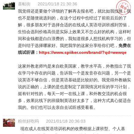
喜帖街
2021/01/18 21:30:36
我觉得还是要做个详细的了解再去报名吧，就比如我找班，我
也不是随便就选到的，在这个过程中也经过了前前后后的了
解，很多朋友对于选择合适的在线成人英语培训班感到苦恼，
生怕会选到价格高但是实际上效果又不怎么好的机构，这样时
间和金钱都是白白浪费的，我知道很多人想找机构学习的，但
是纠结于选择哪家好。我把我学的这家分享给你们吧，
免费在
线试听课：
https://www.spiiker.com/brand/?qd=wewqe
这家外教老师均是来自欧美国家，教学水平高，外教指出了我
在学习中存在的问题，告诉我一个是发音存在问题，另一个是
说英语不够自信，但是英语基础是比较好的。我觉得外教确实
说的正确的，上课的是也是制定了跟我情况对应的学习计划，
挺有针对性的，每天一对一在线上课，和外教交流的机会很
多，效果比线下的班级制英语好太多了，这种方式真心挺适合
我的。你们也可以去亲自去试听感受看看。
粉丝好吃吗
2021/01/18 20:36:03
现在成人在线英语培训机构的收费根据上课班型、个人基