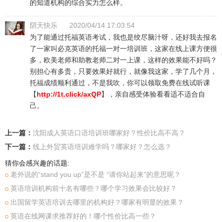
的知道机构的综合实力怎么样。
阴天快乐
2020/04/14 17:03:54
为了能通过托福英语考试，我也是绞尽脑汁呀，还好我去报名
了一家叫必克英语的托福一对一培训班，这家在线上课方便很
多，欧美老师和助教老师二对一上课，这样的效果能不好吗？
别担心有多贵，只要效果好就行，就像我这家，学了几个月，
托福成绩顺利通过，不是我吹，你可以领取免费在线试听课
【
http://1t.click/axQP
】，亲自感受体验看看适不适合自
己。
上一篇：
沈阳成人英语口语培训班哪家好？性价比高不高？
下一篇：
线上外贸英语培训难学吗？哪家好？怎么选？
猜你会感兴趣的话题:
老外说的“stand you up”是不是 “请你站起来”的意思呢？
英语培训机构前十名有哪些？哪个学习效果会比较好？
出国留学英语培训去哪里的机构好？哪家有明显的效果？
英语在线网课求推荐好的！哪个性价比高一些？