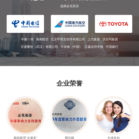
选择必克英语
中建一局
海南航空
北京甲骨文软件有限公司
上汽集团
沃尔玛集团
百盛餐饮（武汉）有限公司
卡洛驰（中国）
江森自控中国
中国建行
企业荣誉
网易教育“金翼奖”
腾讯网
全球首创